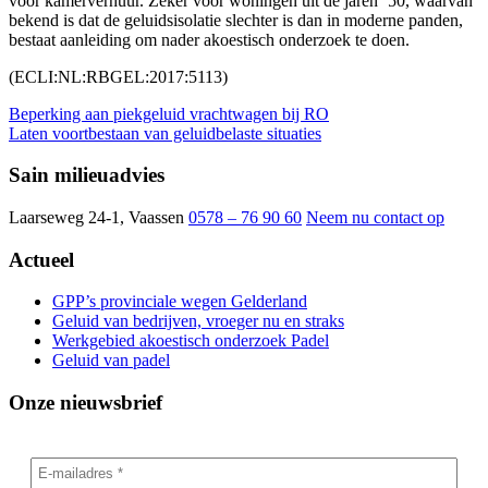
voor kamerverhuur. Zeker voor woningen uit de jaren ’50, waarvan
bekend is dat de geluidsisolatie slechter is dan in moderne panden,
bestaat aanleiding om nader akoestisch onderzoek te doen.
(ECLI:NL:RBGEL:2017:5113)
Beperking aan piekgeluid vrachtwagen bij RO
Laten voortbestaan van geluidbelaste situaties
Sain milieuadvies
Laarseweg 24-1, Vaassen
0578 – 76 90 60
Neem nu contact op
Actueel
GPP’s provinciale wegen Gelderland
Geluid van bedrijven, vroeger nu en straks
Werkgebied akoestisch onderzoek Padel
Geluid van padel
Onze nieuwsbrief